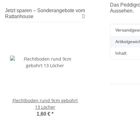
Das Peddigroh
Jetzt sparen – Sonderangebote vom
Aussehen.
Rattanhouse
Produkteig
Wert
Versandgewi
Artikelgewich
Inhalt:
Flechtboden rund 9cm gebohrt
Glitzerlack für Peddig
13 Löcher
Liter
1,60 €
*
12,40 €
*
4,96 € pro 100 