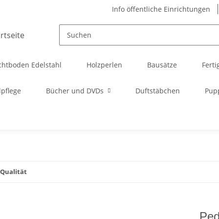
Info öffentliche Einrichtungen
chtboden Edelstahl
Holzperlen
Bausätze
Ferti
pflege
Bücher und DVDs
Duftstäbchen
Pup
 Qualität
Ped