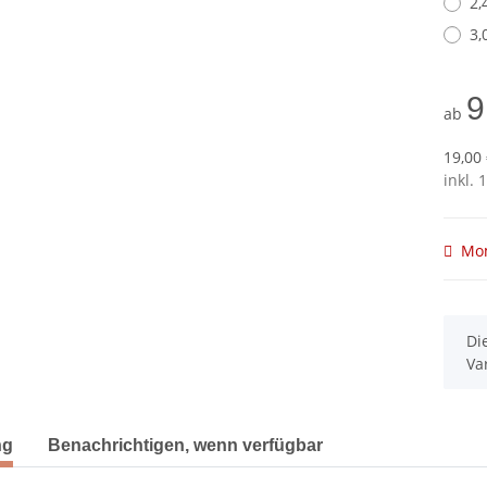
2
3
9
ab
19,00 
inkl. 
Mom
x
Di
Va
terkarten anzeigen
ng
Benachrichtigen, wenn verfügbar