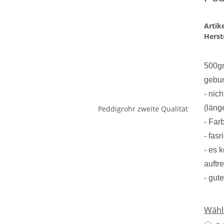
Arti
Herste
500gr
gebu
- nic
(läng
- Far
- fas
- es 
auftr
- gut
Wähl