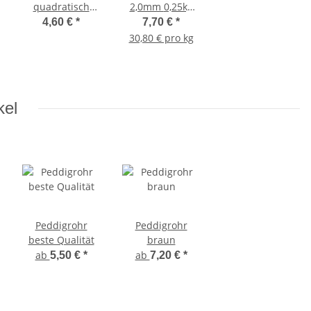
quadratisch
2,0mm 0,25kg
20cm gebohrt
zweite Qualität
4,60 €
*
7,70 €
*
33 Löcher
30,80 € pro kg
kel
Peddigrohr
Peddigrohr
beste Qualität
braun
ab
ab
5,50 €
*
7,20 €
*