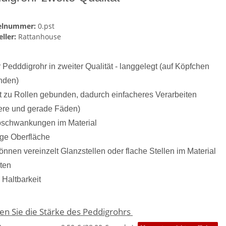
kelnummer:
0.pst
ller:
Rattanhouse
 Pedddigrohr in zweiter Qualität - langgelegt (auf Köpfchen
nden)
ht zu Rollen gebunden, dadurch einfacheres Verarbeiten
ere und gerade Fäden)
bschwankungen im Material
rige Oberfläche
können vereinzelt Glanzstellen oder flache Stellen im Material
eten
e Haltbarkeit
en Sie die Stärke des Peddigrohrs