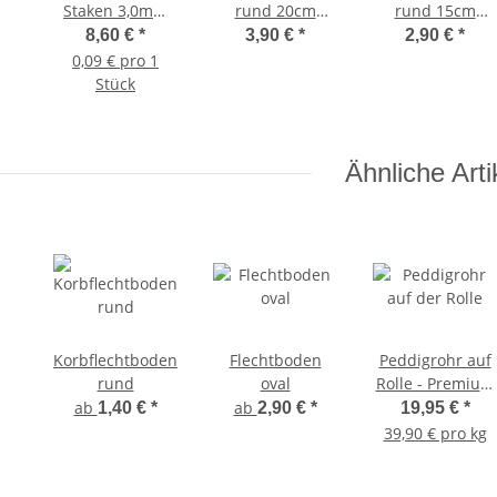
Staken 3,0mm
rund 20cm
rund 15cm
40cm lang beste
gebohrt 27
gebohrt 21
8,60 €
*
3,90 €
*
2,90 €
*
Qualität
Löcher
Löcher
0,09 € pro 1
Stück
Ähnliche Arti
Korbflechtboden
Flechtboden
Peddigrohr auf
rund
oval
Rolle - Premium
Qualität
ab
ab
1,40 €
*
2,90 €
*
19,95 €
*
39,90 € pro kg