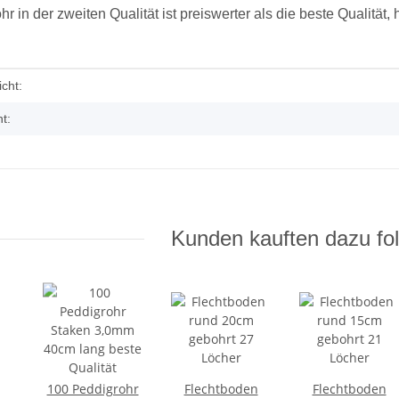
r in der zweiten Qualität ist preiswerter als die beste Qualität,
enschaft
cht:
t:
Kunden kauften dazu fol
rohr 0,25
Fertiggeflecht aus Kunststoff mit
Muster
28,50 €
*
ml
28,50 € pro 1 m
100 Peddigrohr
Flechtboden
Flechtboden