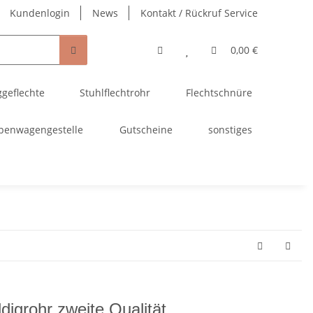
Kundenlogin
News
Kontakt / Rückruf Service
0,00 €
ggeflechte
Stuhlflechtrohr
Flechtschnüre
penwagengestelle
Gutscheine
sonstiges
digrohr zweite Qualität