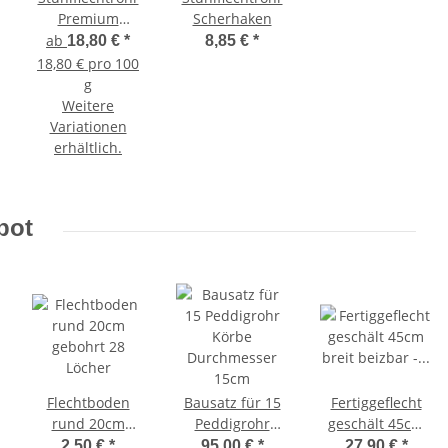
Premium
Scherhaken
Qualität
ab
18,80 €
*
8,85 €
*
18,80 € pro 100
g
Weitere
Variationen
erhältlich.
bot
Flechtboden
Bausatz für 15
Fertiggeflecht
rund 20cm
Peddigrohr
geschält 45cm
gebohrt 28
Körbe
breit beizbar -
2,50 €
*
95,00 €
*
27,90 €
*