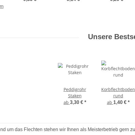
d
 m
Unsere Bestse
Peddigrohr
Korbflechtboden
Staken
rund
ab
ab
3,30 €
*
1,40 €
*
nd um das Flechten stehen wir Ihnen als Meisterbetrieb gern zu