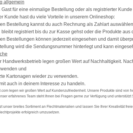
ng allgemein
 Gast für eine einmalige Bestellung oder als registrierter Kunde
rter Kunde hast du viele Vorteile in unserem Onlineshop:
iten Bestellung kannst du auch Rechnung als Zahlart auswählen
el bleibt registriert bis du zur Kasse gehst oder die Produkte au
gen Bestellungen können jederzeit eingesehen und damit überpr
stellung wird die Sendungsnummer hinterlegt und kann einges
ache
er Handwerksbetrieb legen großen Wert auf Nachhaltigkeit. Nac
verwenden und
tzte Kartonagen wieder zu verwenden.
mit auch in deinem Interesse zu handeln.
l.com legen wir großen Wert auf Kundenzufriedenheit. Unsere Produkte sind von ho
ser erfahrenes Team steht Ihnen bei Fragen gerne zur Verfügung und unterstützt Si
zt unser breites Sortiment an Flechtmaterialien und lassen Sie Ihrer Kreativität fr
lechtprojekte erfolgreich umzusetzen.