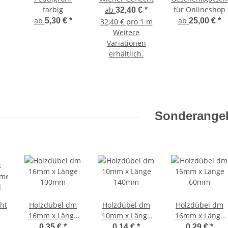
farbig
für Onlineshop
ab
32,40 €
*
ab
ab
5,30 €
*
25,00 €
*
32,40 € pro 1 m
Weitere
Variationen
erhältlich.
Sonderange
ohr Körbe
Wiener Geflecht aus
5cm
Baumwollpolymerflechtfaden-
Restbestand
49,00 €
*
ck
49,00 € pro 1 m
ht
Holzdübel dm
Holzdübel dm
Holzdübel dm
16mm x Länge
10mm x Länge
16mm x Länge
merflechtfaden-
100mm
140mm
60mm
0,35 €
*
0,14 €
*
0,29 €
*