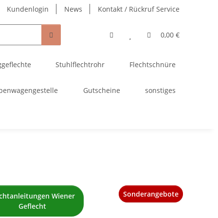
Kundenlogin
News
Kontakt / Rückruf Service
0,00 €
ggeflechte
Stuhlflechtrohr
Flechtschnüre
penwagengestelle
Gutscheine
sonstiges
Sonderangebote
echtanleitungen Wiener
Geflecht