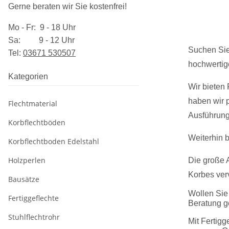
Gerne beraten wir Sie kostenfrei!
Mo - Fr: 9 - 18 Uhr
Sa: 9 - 12 Uhr
Suchen Sie 
Tel:
03​671 530507
hochwertige
Kategorien
Wir bieten 
haben wir 
Flechtmaterial
Ausführun
Korbflechtböden
Weiterhin b
Korbflechtboden Edelstahl
Holzperlen
Die große 
Korbes ver
Bausätze
Wollen Sie 
Fertiggeflechte
Beratung g
Stuhlflechtrohr
Mit Fertig