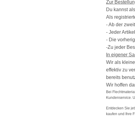
Zur Bestellu
Du kannst als
Als registrie
- Ab der zwe
- Jeder Artik
- Die vorheri
-Zu jeder Be
In eigener S
Wir als klein
effektiv zu 
bereits benu
Wir hoffen da
Bei Flechtmateria
Kundenservice. Un
Entdecken Sie jet
kaufen und Ihre F