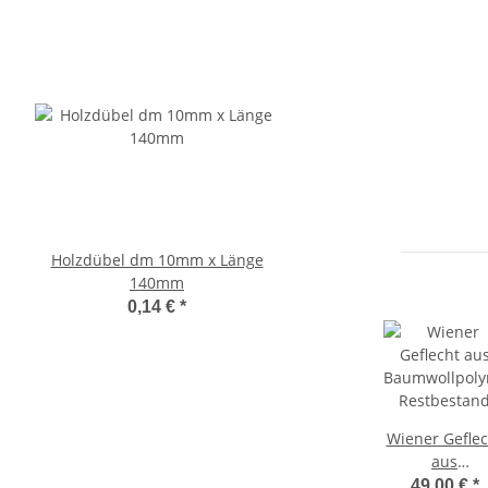
Holzdübel dm 10mm x Länge
Bausatz für 15 Peddigr
140mm
Durchmesser 1
0,14 €
*
95,00 €
*
6,33 € pro 1 Stü
Wiener Geflec
aus
Baumwollpoly
49,00 €
*