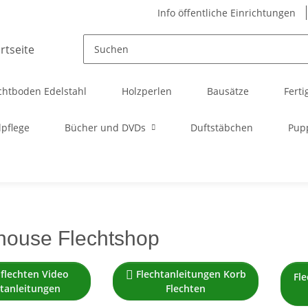
Info öffentliche Einrichtungen
chtboden Edelstahl
Holzperlen
Bausätze
Ferti
pflege
Bücher und DVDs
Duftstäbchen
Pup
house Flechtshop
flechten Video
Flechtanleitungen Korb

Fl
htanleitungen
Flechten