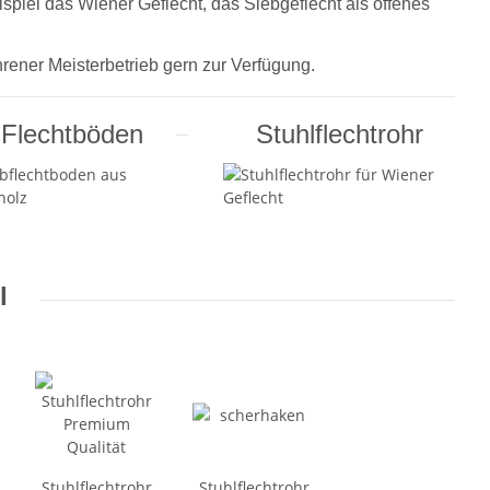
piel das Wiener Geflecht, das Siebgeflecht als offenes
rener Meisterbetrieb gern zur Verfügung.
Flechtböden
Stuhlflechtrohr
l
ein
Stuhlflechtrohr
Stuhlflechtrohr