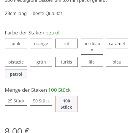
100 Peddigrohr Staken dm 3,0 mm petrol gefärbt
28cm lang beste Qualität
Farbe der Staken
petrol
pink
orange
rot
car
pink
orange
rot
bordeau
caramel
bordeaux
x
pistazie
grün
türkis
lila
blau
pistazie
grün
türkis
lila
blau
petrol
petrol
Menge der Staken
100 Stück
25 Stück
50 Stück
25 Stück
50 Stück
100
100 Stück
Stück
8,00 €