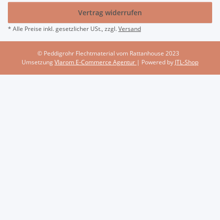
Vertrag widerrufen
* Alle Preise inkl. gesetzlicher USt., zzgl.
Versand
© Peddigrohr Flechtmaterial vom Rattanhouse 2023
Umsetzung
Vlarom E-Commerce Agentur
| Powered by
JTL-Shop