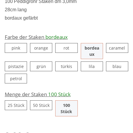
100 Peddigrohr Staken dm 3,0mm
28cm lang
bordaux gefärbt
Farbe der Staken
bordeaux
pink
orange
rot
car
pink
orange
rot
bordea
caramel
bordeaux
ux
pistazie
grün
türkis
lila
blau
pistazie
grün
türkis
lila
blau
petrol
petrol
Menge der Staken
100 Stück
25 Stück
50 Stück
25 Stück
50 Stück
100
100 Stück
Stück