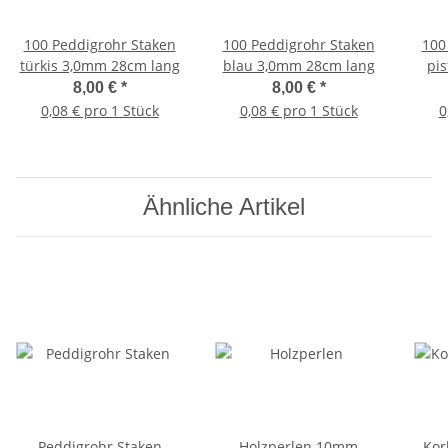
100 Peddigrohr Staken
100 Peddigrohr Staken
100
türkis 3,0mm 28cm lang
blau 3,0mm 28cm lang
pi
8,00 €
*
8,00 €
*
0,08 € pro 1 Stück
0,08 € pro 1 Stück
0
Ähnliche Artikel
Peddigrohr Staken
Holzperlen 10mm
Kor