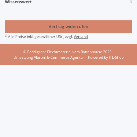
Wissenswert
Vertrag widerrufen
* Alle Preise inkl. gesetzlicher USt., zzgl.
Versand
© Peddigrohr Flechtmaterial vom Rattanhouse 2023
Umsetzung
Vlarom E-Commerce Agentur
| Powered by
JTL-Shop