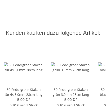
Kunden kauften dazu folgende Artikel:
50 Peddigrohr Staken
50 Peddigrohr Staken
50 
türkis 3,0mm 28cm lang
grün 3,0mm 28cm lang
bla
5,00 €
*
5,00 €
*
0,10 € pro 1 Stück
0,10 € pro 1 Stück
0