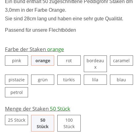
Ein Bund enthält 50 zugeschnittene Peddigrohr Staken dm
3,0mm in der Farbe Orange.
Sie sind 28cm lang und haben eine sehr gute Qualität.
Passend für unsere Flechtböden
Farbe der Staken
orange
pink
orange
rot
car
pink
orange
rot
bordeau
caramel
bordeaux
x
pistazie
grün
türkis
lila
blau
pistazie
grün
türkis
lila
blau
petrol
petrol
Menge der Staken
50 Stück
25 Stück
25 Stück
50
100
50 Stück
100 Stück
Stück
Stück