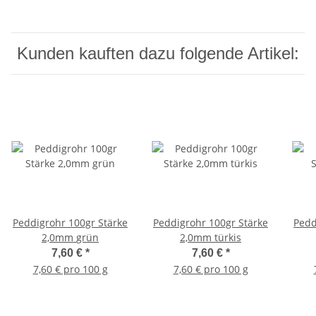
Kunden kauften dazu folgende Artikel:
Peddigrohr 100gr Stärke
Peddigrohr 100gr Stärke
Peddigroh
2,0mm grün
2,0mm türkis
7,60 €
*
7,60 €
*
7,60 € pro 100 g
7,60 € pro 100 g