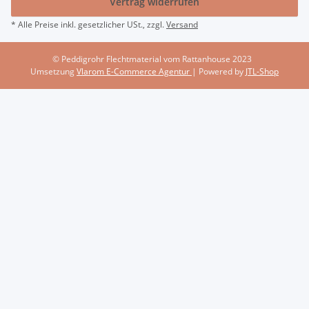
Vertrag widerrufen
* Alle Preise inkl. gesetzlicher USt., zzgl.
Versand
© Peddigrohr Flechtmaterial vom Rattanhouse 2023
Umsetzung
Vlarom E-Commerce Agentur
| Powered by
JTL-Shop