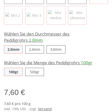
lila
blau
petrol
grau
Mix1
Mix 2
Mix 3
Mix Herbst
Mix Ukranine
Wählen Sie den Durchmesser des
Peddigrohrs
2,0mm
2,0mm
2,4mm
3,0mm
2,0mm
2,4mm
3,0mm
Wählen Sie die Menge des Peddigrohrs
100gr
100gr
500gr
100gr
500gr
7,60 €
7,60 € pro 100 g
inkl. 19% USt. , zzgl.
Versand