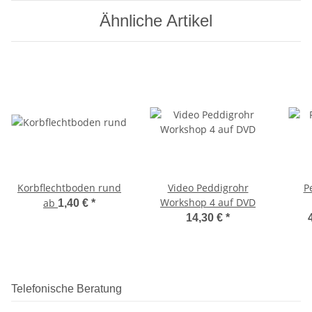
Ähnliche Artikel
Korbflechtboden rund
Video Peddigrohr
P
Workshop 4 auf DVD
ab
1,40 €
*
14,30 €
*
Telefonische Beratung