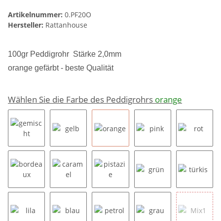
Artikelnummer:
0.PF20O
Hersteller:
Rattanhouse
100gr Peddigrohr Stärke 2,0mm
orange gefärbt -
beste Qualität
Wählen Sie die Farbe des Peddigrohrs
orange
gemischt
gelb
orange
pink
rot
bordeaux
caramel
pistazie
grün
türkis