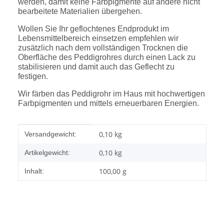
werden, damit keine Farbpigmente auf andere nicht
bearbeitete Materialien übergehen.
Wollen Sie Ihr geflochtenes Endprodukt im
Lebensmittelbereich einsetzen empfehlen wir
zusätzlich nach dem vollständigen Trocknen die
Oberfläche des Peddigrohres durch einen Lack zu
stabilisieren und damit auch das Geflecht zu
festigen.
Wir färben das Peddigrohr im Haus mit hochwertigen
Farbpigmenten und mittels erneuerbaren Energien
.
Produkteigenschaft
Wert
0,10 kg
Versandgewicht:
0,10
kg
Artikelgewicht:
100,00 g
Inhalt: