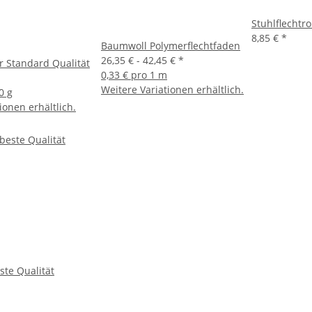
Stuhlflechtr
8,85 €
*
Baumwoll Polymerflechtfaden
26,35 € -
42,45 €
*
r Standard Qualität
0,33 € pro 1 m
Weitere Variationen erhältlich.
0 g
ionen erhältlich.
ste Qualität