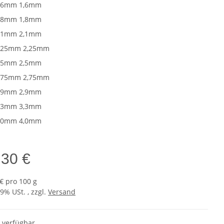
,6mm
1,6mm
,8mm
1,8mm
,1mm
2,1mm
,25mm
2,25mm
,5mm
2,5mm
,75mm
2,75mm
,9mm
2,9mm
,3mm
3,3mm
,0mm
4,0mm
,30 €
 € pro 100 g
19% USt. , zzgl.
Versand
t verfügbar