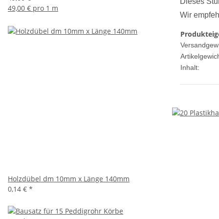
Dieses Stuh
49,00 € pro 1 m
Wir empfehl
Produkteig
Versandgewi
Artikelgewich
Inhalt:
Holzdübel dm 10mm x Länge 140mm
0,14 €
*