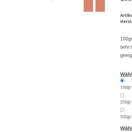
Arti
Herste
100gr
sehr 
geeig
Wähl
100gr
250gr
500gr
Wähl