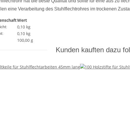
lflechtrohr hat die beste Qualität und sollte für eine aus zu fl
en eine Verarbeitung des Stuhlflechtrohres im trockenen Zustan
enschaft
Wert
0,10 kg
cht:
0,10
kg
t:
100,00 g
Kunden kauften dazu fol