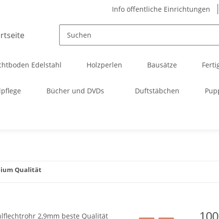
Info öffentliche Einrichtungen
chtboden Edelstahl
Holzperlen
Bausätze
Ferti
pflege
Bücher und DVDs
Duftstäbchen
Pup
mium Qualität
100