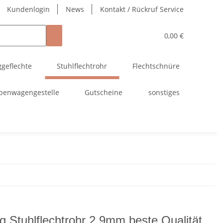
Kundenlogin
News
Kontakt / Rückruf Service
0,00 €
ggeflechte
Stuhlflechtrohr
Flechtschnüre
penwagengestelle
Gutscheine
sonstiges
g Stuhlflechtrohr 2,9mm beste Qualität