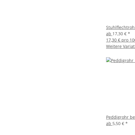
Stuhlflechtroh
ab
17,30 €
*
17,30 € pro 10
Weitere Variat
Peddigrohr be
ab
5,50 €
*