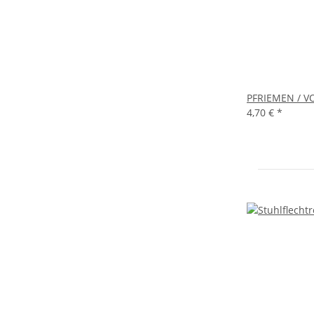
PFRIEMEN / VO
4,70 €
*