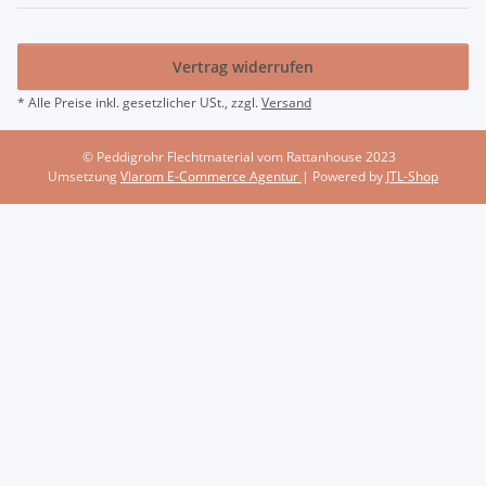
Vertrag widerrufen
* Alle Preise inkl. gesetzlicher USt., zzgl.
Versand
© Peddigrohr Flechtmaterial vom Rattanhouse 2023
Umsetzung
Vlarom E-Commerce Agentur
| Powered by
JTL-Shop