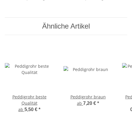
Ähnliche Artikel
Peddigrohr beste
Peddigrohr braun
Ped
Qualität
ab
7,20 €
*
ab
5,50 €
*