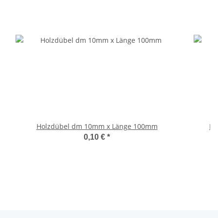
Holzdübel dm 10mm x Länge 100mm
Fe
0,10 €
*