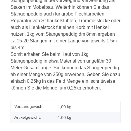
Stangenpeddig findet vorwiegend Verwendung als
Staken im Möbelbau. Weiterhin können Sie das
Stangenpeddig auch für grobe Flechtarbeiten,
Reparatur von Schaukelstühlen, Trommelstöcke oder
auch als Henkelstock für einen Korb mit Henkel
nutzen. 1kg vom Stangenpeddig dm 8mm ergeben
ca.15-20 Stangen mit einer Länge von jeweils 1,5m
bis 4m.
Somit erhalten Sie beim Kauf von 1kg
Stangenpeddig in etwa Material von ungefähr 30
Meter Gesamtlänge. Sie können das Stangenpeddig
ab einer Menge von 250g erwerben. Geben Sie dazu
einfach 0,25kg in das Feld Menge ein, schrittweise
können Sie die Menge um 0,25kg erhöhen.
Produkteigenschaft
Wert
1,00 kg
Versandgewicht:
1,00
kg
Artikelgewicht: