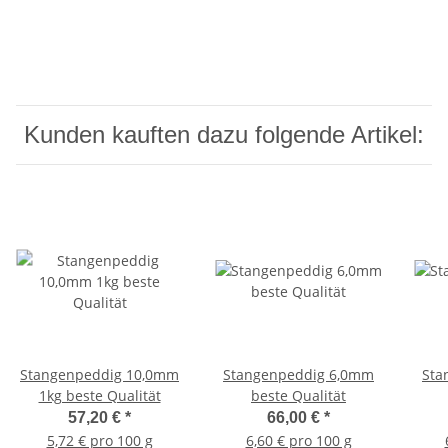
Kunden kauften dazu folgende Artikel:
Stangenpeddig 10,0mm
Stangenpeddig 6,0mm
Sta
1kg beste Qualität
beste Qualität
57,20 €
*
66,00 €
*
5,72 € pro 100 g
6,60 € pro 100 g