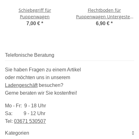
Schiebegriff für
Flechtboden für
Puppenwagen
Puppenwagen Untergestell
1-4 gebohrt
7,00 €
*
6,90 €
*
Telefonische Beratung
Sie haben Fragen zu einem Artikel
oder möchten uns in unserem
Ladengeschäft
besuchen
?
Gerne beraten wir Sie kostenfrei!
Mo - Fr: 9 - 18 Uhr
Sa: 9 - 12 Uhr
Tel:
03​671 530507
Kategorien