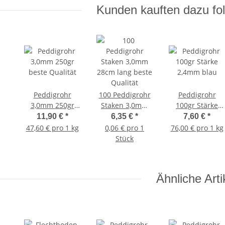
Kunden kauften dazu fol
Peddigrohr
100 Peddigrohr
Peddigrohr
3,0mm 250gr
Staken 3,0mm
100gr Stärke
beste Qualität
28cm lang beste
2,4mm blau
11,90 €
*
6,35 €
*
7,60 €
*
Qualität
47,60 € pro 1 kg
0,06 € pro 1
76,00 € pro 1 kg
Stück
Ähnliche Arti