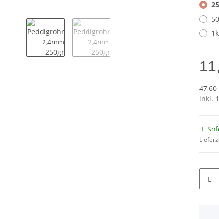
25
50
1k
11
47,60 
inkl. 
Sof
Lieferz
x