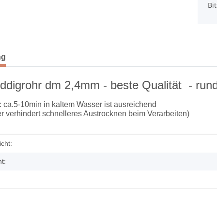
Bi
terkarten anzeigen
ng
ddigrohr dm 2,4mm - beste Qualität - rund
: ca.5-10min in kaltem Wasser ist ausreichend
r verhindert schnelleres Austrocknen beim Verarbeiten)
enschaft
cht:
tstoff mit
Flechtboden rund 20cm
t:
1,80 €
*
m