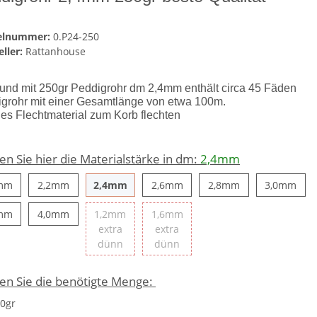
kelnummer:
0.P24-250
ller:
Rattanhouse
und mit 250gr Peddigrohr dm 2,4mm enthält circa 45 Fäden
grohr mit einer Gesamtlänge von etwa 100m.
des Flechtmaterial zum Korb flechten
n Sie hier die Materialstärke in dm:
2,4mm
2,0mm
2,2mm
2,4mm
2,6mm
2,8mm
3,0
mm
2,2mm
2,4mm
2,6mm
2,8mm
3,0mm
3,5mm
4,0mm
mm
4,0mm
1,2mm
1,6mm
extra
extra
1,2mm extra dünn
1,6mm extra dünn
dünn
dünn
en Sie die benötigte Menge:
0gr