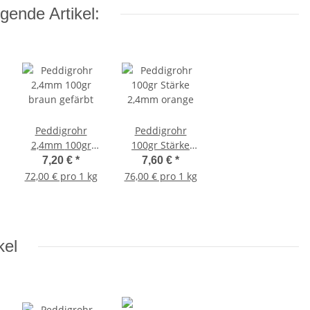
gende Artikel:
Peddigrohr
Peddigrohr
2,4mm 100gr
100gr Stärke
braun gefärbt
2,4mm orange
7,20 €
*
7,60 €
*
72,00 € pro 1 kg
76,00 € pro 1 kg
kel