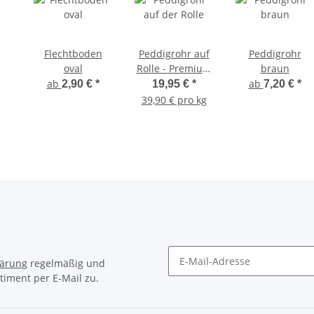
Flechtboden
Peddigrohr auf
Peddigrohr
oval
Rolle - Premium
braun
Qualität
ab
ab
2,90 €
*
19,95 €
*
7,20 €
*
39,90 € pro kg
lärung
regelmäßig und
timent per E-Mail zu.
Newsletter Abonnieren