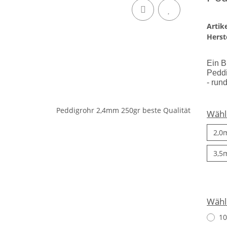
Arti
Herste
Ein B
Peddi
- run
Wähle
2,0
3,5
Wähl
10