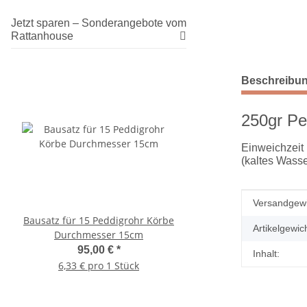
Jetzt sparen – Sonderangebote vom
Rattanhouse
weitere Regis
Beschreibu
250gr Pe
Einweichzeit 
(kaltes Wasse
Produkteig
Wert
Versandgewi
Bausatz für 15 Peddigrohr Körbe
Fertiggeflecht aus Kuns
Artikelgewich
Durchmesser 15cm
Muster
95,00 €
*
28,50 €
*
Inhalt:
6,33 € pro 1 Stück
28,50 € pro 1 