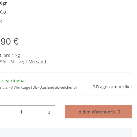
0gr
0gr
g
,90 €
€ pro 1 kg
19% USt. , zzgl.
Versand
ort verfügbar
Frage zum Artikel
eit:
2 - 3 Werktage
(DE - Ausland abweichend)
In den Warenkorb