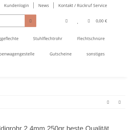
Kundenlogin
News
Kontakt / Rückruf Service
0,00 €
ggeflechte
Stuhlflechtrohr
Flechtschnüre
penwagengestelle
Gutscheine
sonstiges
digrohr 2,4mm 250gr beste Qualität