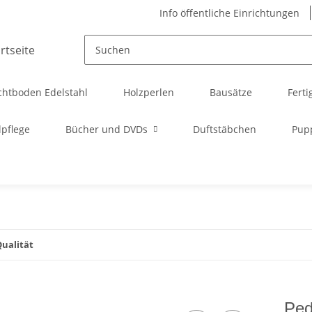
Info öffentliche Einrichtungen
chtboden Edelstahl
Holzperlen
Bausätze
Ferti
pflege
Bücher und DVDs
Duftstäbchen
Pup
Qualität
Ped