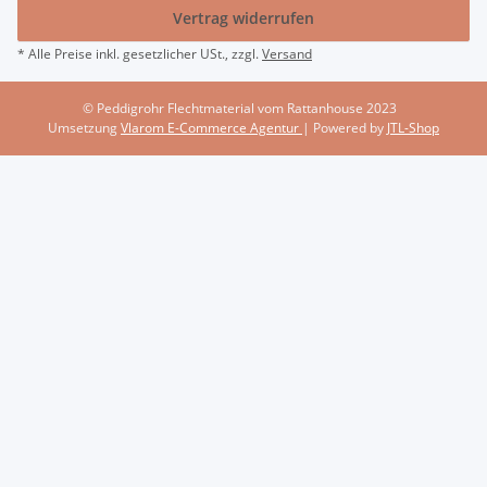
Vertrag widerrufen
* Alle Preise inkl. gesetzlicher USt., zzgl.
Versand
© Peddigrohr Flechtmaterial vom Rattanhouse 2023
Umsetzung
Vlarom E-Commerce Agentur
| Powered by
JTL-Shop