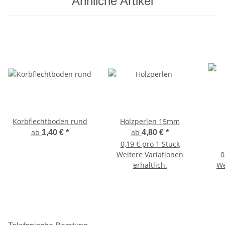
Ähnliche Artikel
Korbflechtboden rund
Holzperlen 15mm
ab
ab
1,40 €
*
4,80 €
*
0,19 € pro 1 Stück
Weitere Variationen
0
erhältlich.
We