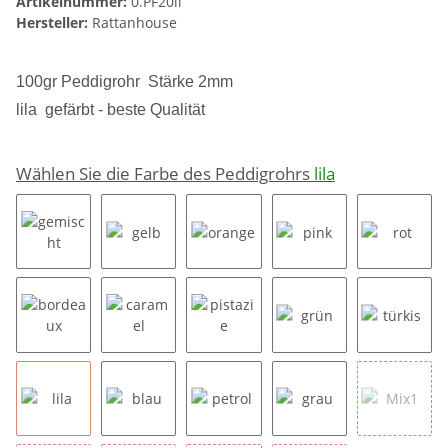
Artikelnummer:
0.PF20li
Hersteller:
Rattanhouse
100gr Peddigrohr Stärke 2mm
lila gefärbt -
beste Qualität
Wählen Sie die Farbe des Peddigrohrs
lila
gemischt
gelb
orange
pink
rot
bordeaux
caramel
pistazie
grün
türkis
lila
blau
petrol
grau
Mix1