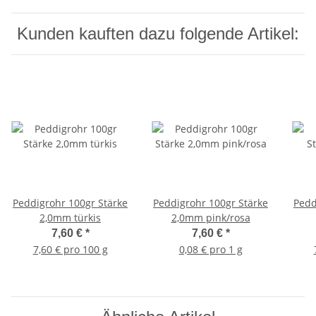
Kunden kauften dazu folgende Artikel:
Peddigrohr 100gr Stärke
Peddigrohr 100gr Stärke
Peddigroh
2,0mm türkis
2,0mm pink/rosa
7,60 €
*
7,60 €
*
7,60 € pro 100 g
0,08 € pro 1 g