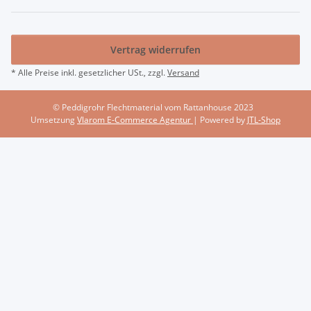
Vertrag widerrufen
* Alle Preise inkl. gesetzlicher USt., zzgl.
Versand
© Peddigrohr Flechtmaterial vom Rattanhouse 2023
Umsetzung
Vlarom E-Commerce Agentur
| Powered by
JTL-Shop