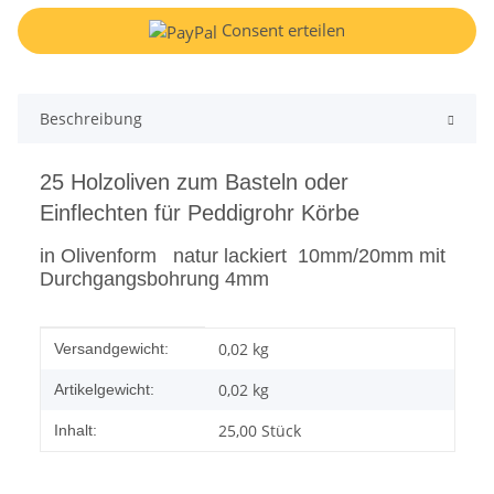
Consent erteilen
Beschreibung
25 Holzoliven zum Basteln oder
Einflechten für Peddigrohr Körbe
in Olivenform natur lackiert 10mm/20mm mit
Durchgangsbohrung 4mm
Produkteigenschaft
Wert
0,02 kg
Versandgewicht:
0,02
kg
Artikelgewicht:
25,00 Stück
Inhalt: