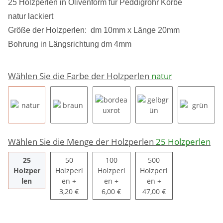
25 Holzperlen in Olivenform für Peddigrohr Körbe
natur lackiert
Größe der Holzperlen: dm 10mm x Länge 20mm
Bohrung in Längsrichtung dm 4mm
Wählen Sie die Farbe der Holzperlen
natur
natur
braun
bordeauxrot
gelbgrün
grün
Wählen Sie die Menge der Holzperlen
25 Holzperlen
25
50
100
500
Holzper
Holzperl
Holzperl
Holzperl
25 Holzperlen
50 Holzperlen
100 Holzperlen
500 Holzperlen
len
en
+
en
+
en
+
3,20 €
6,00 €
47,00 €