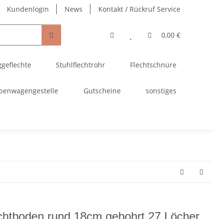
Kundenlogin
News
Kontakt / Rückruf Service
0,00 €
ggeflechte
Stuhlflechtrohr
Flechtschnüre
penwagengestelle
Gutscheine
sonstiges
chtboden rund 18cm gebohrt 27 Löcher