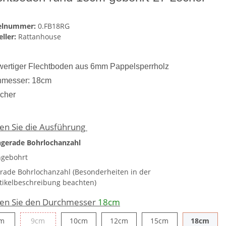
kelnummer:
0.FB18RG
ller:
Rattanhouse
ertiger Flechtboden aus 6mm Pappelsperrholz
hmesser: 18cm
cher
en Sie die Ausführung
gerade Bohrlochanzahl
gebohrt
rade Bohrlochanzahl (Besonderheiten in der
tikelbeschreibung beachten)
en Sie den Durchmesser
18cm
7cm
9cm
10cm
12cm
15cm
18c
m
9cm
10cm
12cm
15cm
18cm