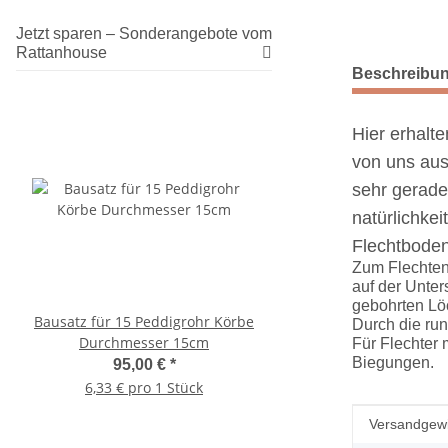
Jetzt sparen – Sonderangebote vom
Rattanhouse
weitere Regis
Beschreibu
Hier erhalt
von uns aus
sehr gerade
natürlichke
Flechtboden
Zum Flechten
auf der Unte
gebohrten Lö
Bausatz für 15 Peddigrohr Körbe
Holzdübel dm 10mm 
Durch die ru
Durchmesser 15cm
140mm
Für Flechter 
Biegungen.
95,00 €
*
0,14 €
*
6,33 € pro 1 Stück
Produkteig
Wert
Versandgewi