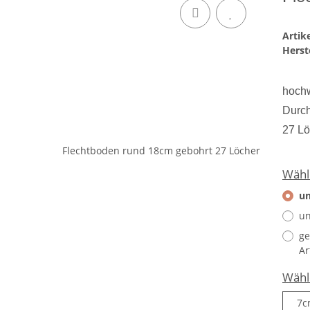
Arti
Herste
hochw
Durc
27 Lö
Wähl
un
un
ge
Ar
Wähl
7c