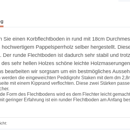
terkarten anzeigen
ng
en Sie einen Korbflechtboden in rund mit 18cm Durchme
 hochwertigem Pappelsperrholz selber hergestellt. Diese
. Der runde Flechtboden ist dadurch sehr stabil und trot
it des sehr hellen Holzes schöne leichte Holzmaserunge
s bearbeiten wir sorgsam um ein bestmögliches Ausseh
 werden die eingeweichten Peddigrohr Staken mit dem dm 2,8
rseite mit einem Kipprand verflochten. Diese zwei Stärken pas
cher.
x Länge
Flechtboden rund 9cm gebohrt
nde Form des Flechtbodens wird es dem Flechter leicht gemacht
13 Löcher
mit geringer Erfahrung ist ein runder Flechtboden am Anfang b
1,60 €
*
enschaft
cht: