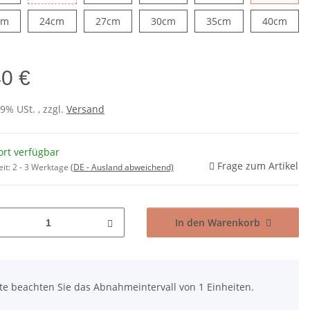
20cm
24cm
27cm
30cm
35cm
40c
cm
24cm
27cm
30cm
35cm
40cm
40 €
19% USt. , zzgl.
Versand
ort verfügbar
Frage zum Artikel
eit:
2 - 3 Werktage
(DE - Ausland abweichend)
In den Warenkorb
tte beachten Sie das Abnahmeintervall von 1 Einheiten.