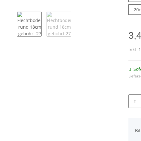
20
3,
inkl. 
Sof
Lieferz
x
Bi