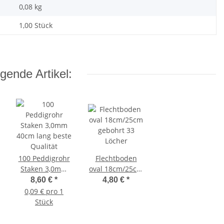
0,08
kg
1,00 Stück
gende Artikel:
100 Peddigrohr
Flechtboden
Staken 3,0mm
oval 18cm/25cm
40cm lang beste
gebohrt 33
8,60 €
*
4,80 €
*
Qualität
Löcher
0,09 € pro 1
Stück