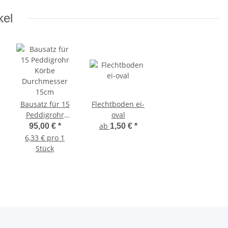
kel
Bausatz für 15
Flechtboden ei-
Peddigrohr
oval
Körbe
ab
95,00 €
*
1,50 €
*
Durchmesser
6,33 € pro 1
15cm
Stück