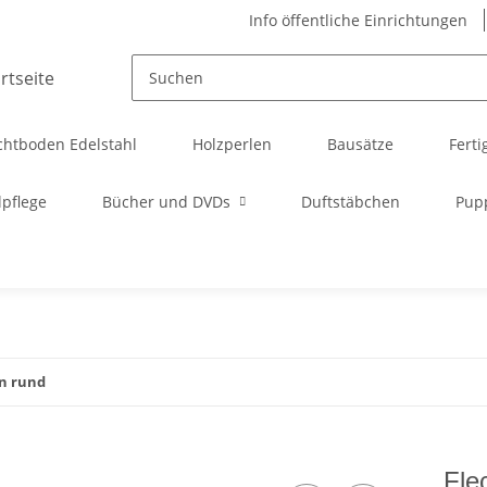
Info öffentliche Einrichtungen
chtboden Edelstahl
Holzperlen
Bausätze
Ferti
pflege
Bücher und DVDs
Duftstäbchen
Pup
n rund
Fle