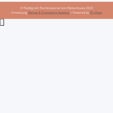
© Peddigrohr Flechtmaterial vom Rattanhouse 2023
Umsetzung
Vlarom E-Commerce Agentur
| Powered by
JTL-Shop