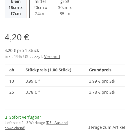
klein
mittel
groß
15cm x
20cm x
30cm x
klein 15cm x 17cm
mittel 20cm x 24cm
groß 30cm x 35cm
17cm
24cm
35cm
4,20 €
4,20 € pro 1 Stück
inkl. 19% USt. , zzgl.
Versand
ab
Stückpreis (1,00 Stück)
Grundpreis
10
3,99 €
*
3,99 € pro Stk
25
3,78 €
*
3,78 € pro Stk
Sofort verfügbar
Lieferzeit:
2 - 3 Werktage
(DE - Ausland
Frage zum Artikel
abweichend)