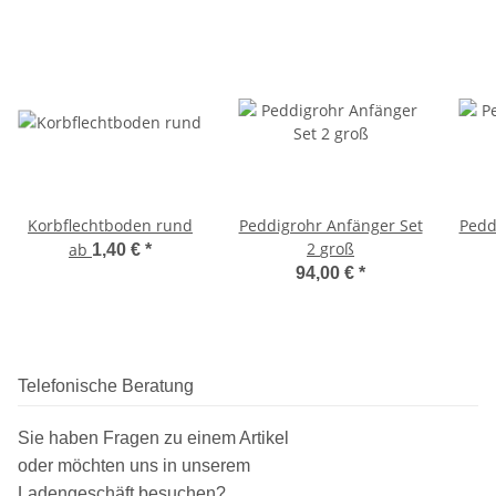
Korbflechtboden rund
Peddigrohr Anfänger Set
Pedd
2 groß
ab
1,40 €
*
94,00 €
*
Telefonische Beratung
Sie haben Fragen zu einem Artikel
oder möchten uns in unserem
Ladengeschäft
besuchen
?