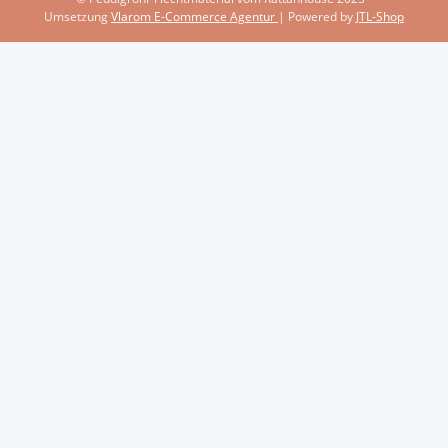
Umsetzung
Vlarom E-Commerce Agentur
| Powered by
JTL-Shop