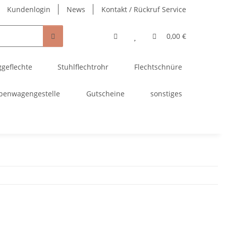
Kundenlogin
News
Kontakt / Rückruf Service
0,00 €
ggeflechte
Stuhlflechtrohr
Flechtschnüre
penwagengestelle
Gutscheine
sonstiges