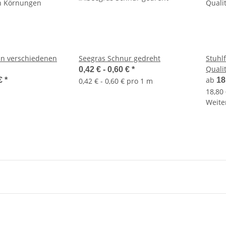
 in verschiedenen
Seegras Schnur gedreht
Stuhl
Quali
0,42 € -
0,60 €
*
ab
 €
*
18
0,42 € - 0,60 € pro 1 m
18,80
Weiter