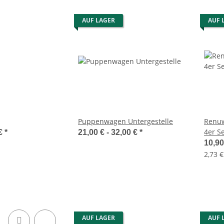
AUF LAGER
AUF 
Puppenwagen Untergestelle
Renuw
4er S
 €
*
21,00 € -
32,00 €
*
10,9
rohr 0,25
Flechtboden rund 9cm gebohrt
2,73 €
13 Löcher
1,60 €
*
ml
AUF LAGER
AUF 