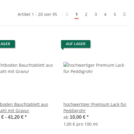
Artikel 1 - 20 von 95
1
2
3
4
5
LAGER
AUF LAGER
tboden Bauchtablett aus
hochwertiger Premium Lack für
tahl mit Gravur
Peddigrohr
ab
 € -
41,20 €
*
10,00 €
*
1,00 € pro 100 ml