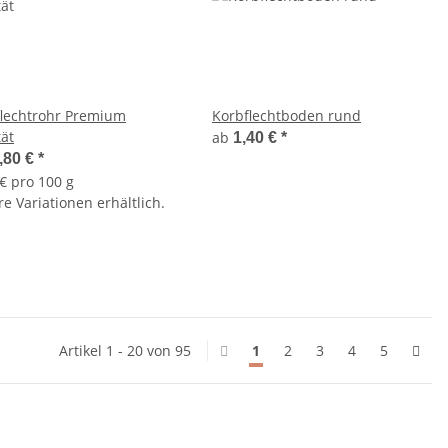
flechtrohr Premium
Korbflechtboden rund
tät
ab
1,40 €
*
,80 €
*
 € pro 100 g
e Variationen erhältlich.
Artikel 1 - 20 von 95
1
2
3
4
5