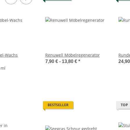
el-Wachs
Renuwell Möbelregenerator
Runde
7,90 € -
13,80 €
*
24,9
 ml
BESTSELLER
TOP