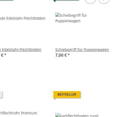
 Edelstahl-Flechtböden
Schiebegriff für Puppenwagen
0 €
*
7,00 €
*
BESTSELLER