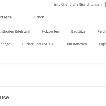
Info öffentliche Einrichtungen
chtboden Edelstahl
Holzperlen
Bausätze
Ferti
pflege
Bücher und DVDs
Duftstäbchen
Pup
ouse