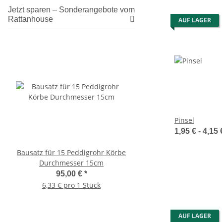
Jetzt sparen – Sonderangebote vom
Rattanhouse
AUF LAGER
Pinsel
1,95 € -
4,15
Bausatz für 15 Peddigrohr Körbe
Glitzerlack für Peddig
Durchmesser 15cm
Liter
95,00 €
*
12,40 €
*
6,33 € pro 1 Stück
4,96 € pro 100 
AUF LAGER