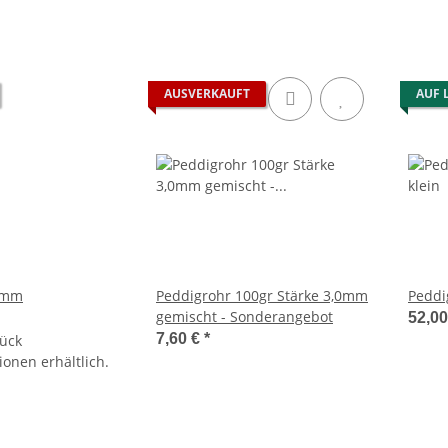
AUSVERKAUFT
AUF 
0mm
Peddigrohr 100gr Stärke 3,0mm
gemischt - Sonderangebot
52,0
7,60 €
*
tück
ionen erhältlich.