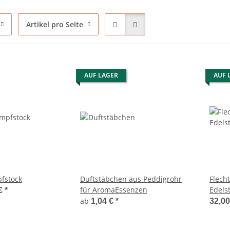
Artikel pro Seite
AUF LAGER
AUF 
fstock
Duftstäbchen aus Peddigrohr
Flech
für AromaEssenzen
Edels
 €
*
ab
1,04 €
*
32,00