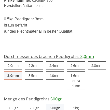
Artikelnummer:
0.P30BR-500
Hersteller:
Rattanhouse
0,5kg Peddigrohr 3mm
braun gefärbt
rundes Flechtmaterial in bester Qualität
Durchmesser des braunen Peddigrohrs
3,0mm
2,0mm
2,2mm
2,4mm
2,6mm
2,8
2,0mm
2,2mm
2,4mm
2,6mm
2,8mm
3,0mm
3,5mm
4,0mm
3,0mm
3,5mm
4,0mm
1,6mm
extra
1,6mm extra dün
dünn
Menge des Peddigrohrs
500gr
100gr
250gr
500gr
1kg
100gr
250gr
500gr
1kg