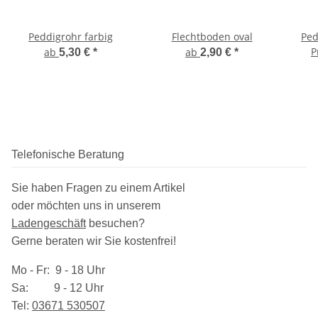
Peddigrohr farbig
Flechtboden oval
Ped
P
ab
ab
5,30 €
*
2,90 €
*
Telefonische Beratung
Sie haben Fragen zu einem Artikel
oder möchten uns in unserem
Ladengeschäft
besuchen
?
Gerne beraten wir Sie kostenfrei!
Mo - Fr: 9 - 18 Uhr
Sa: 9 - 12 Uhr
Tel:
03​671 530507