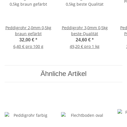
Peddigrohr 2,0mm 0,5kg
Peddigrohr 3,0mm 0,5kg
Ped
braun gefärbt
beste Qualität
P
32,00 €
*
24,60 €
*
6,40 € pro 100 g
49,20 € pro 1 kg
Ähnliche Artikel