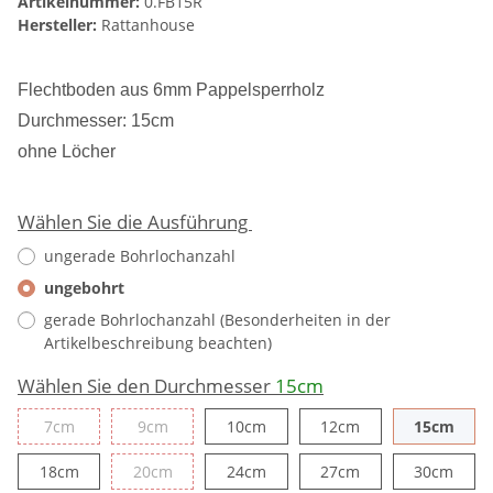
Artikelnummer:
0.FB15R
Hersteller:
Rattanhouse
Flechtboden aus 6mm Pappelsperrholz
Durchmesser: 15cm
ohne Löcher
Wählen Sie die Ausführung
ungerade Bohrlochanzahl
ungebohrt
gerade Bohrlochanzahl (Besonderheiten in der
Artikelbeschreibung beachten)
Wählen Sie den Durchmesser
15cm
7cm
9cm
10cm
12cm
15c
7cm
9cm
10cm
12cm
15cm
18cm
20cm
24cm
27cm
30cm
18cm
20cm
24cm
27cm
30cm