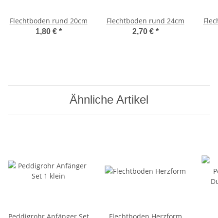
Flechtboden rund 20cm
Flechtboden rund 24cm
Flec
1,80 €
*
2,70 €
*
Ähnliche Artikel
Peddigrohr Anfänger Set
Flechtboden Herzform