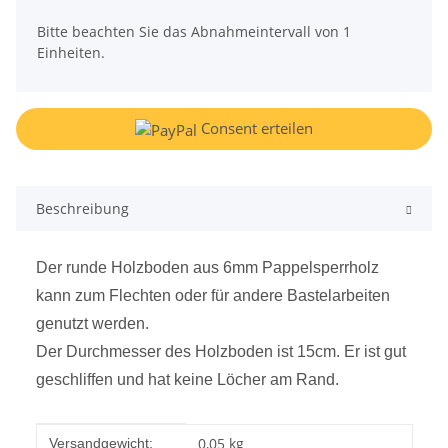
x
Bitte beachten Sie das Abnahmeintervall von 1
Einheiten.
Consent erteilen
Beschreibung
Der runde Holzboden aus 6mm Pappelsperrholz
kann zum Flechten oder für andere Bastelarbeiten
genutzt werden.
Der Durchmesser des Holzboden ist 15cm. Er ist gut
geschliffen und hat keine Löcher am Rand.
Produkteigenschaft
Wert
0,05 kg
Versandgewicht: