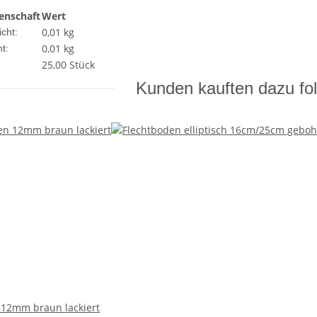
enschaft
Wert
0,01 kg
cht:
0,01
kg
t:
25,00 Stück
Kunden kauften dazu fol
 12mm braun lackiert