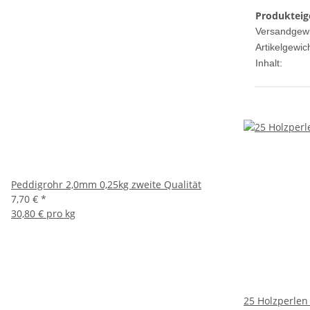
Produkteig
Versandgewi
Artikelgewich
Inhalt:
Peddigrohr 2,0mm 0,25kg zweite Qualität
7,70 €
*
30,80 € pro kg
25 Holzperlen