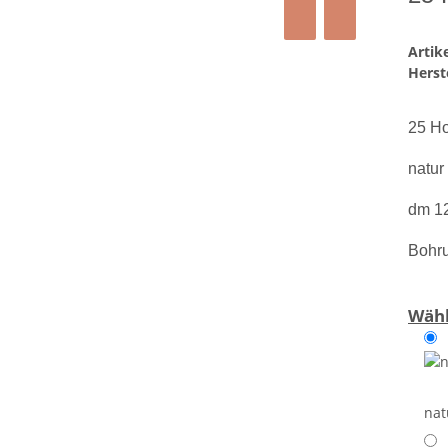
Arti
Herste
25 Ho
natur 
dm 1
Bohr
Wähl
nat