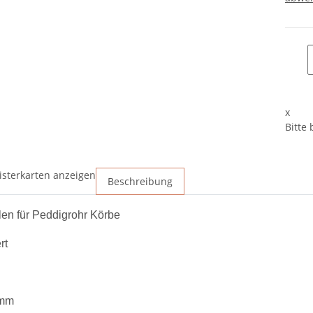
x
Bitte
isterkarten anzeigen
Beschreibung
len für Peddigrohr Körbe
rt
4mm