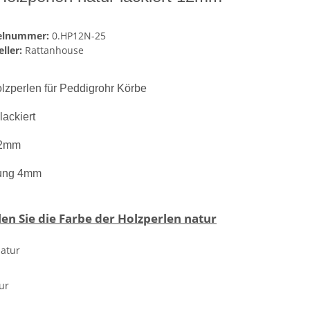
kelnummer:
0.HP12N-25
ller:
Rattanhouse
lzperlen für Peddigrohr Körbe
lackiert
2mm
ung 4mm
en Sie die Farbe der Holzperlen
natur
ur