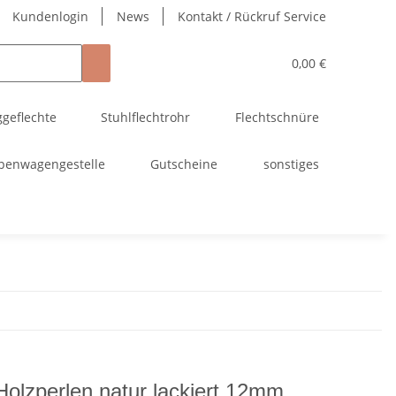
Kundenlogin
News
Kontakt / Rückruf Service
0,00 €
ggeflechte
Stuhlflechtrohr
Flechtschnüre
penwagengestelle
Gutscheine
sonstiges
Holzperlen natur lackiert 12mm