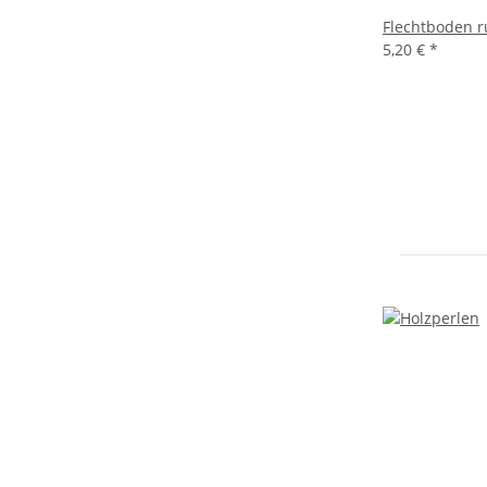
Flechtboden r
5,20 €
*