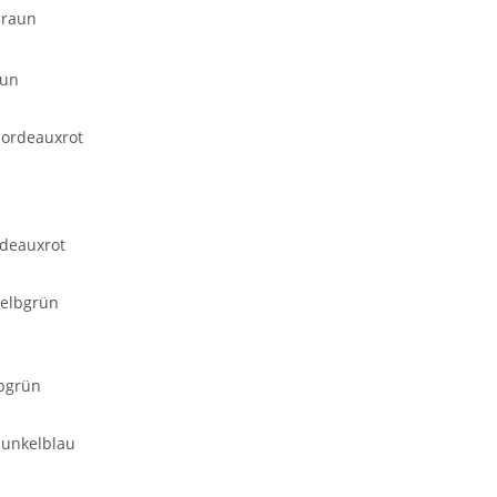
aun
deauxrot
bgrün