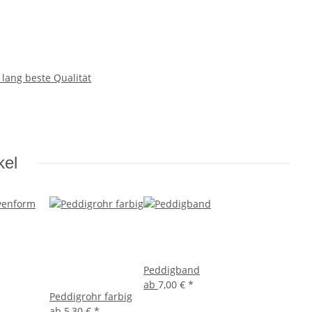
lang beste Qualität
kel
Peddigband
ab
7,00 €
*
Peddigrohr farbig
ab
5,30 €
*