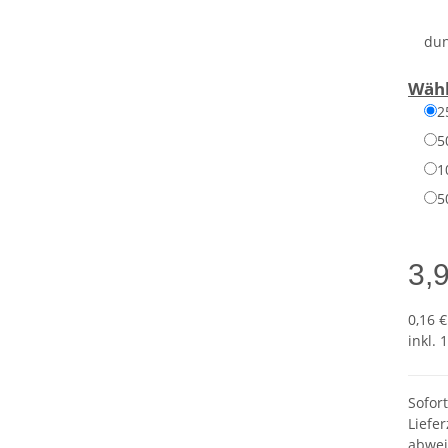
dun
Wähl
2
5
1
5
3,
0,16 €
inkl. 
Sofor
Liefer
abwei