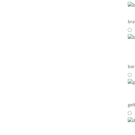
br
bor
gel