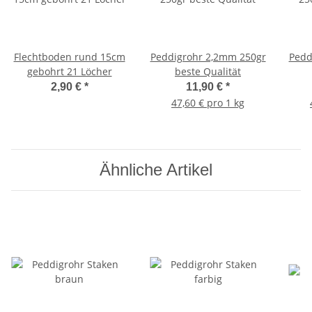
Flechtboden rund 15cm
Peddigrohr 2,2mm 250gr
Peddi
gebohrt 21 Löcher
beste Qualität
2,90 €
*
11,90 €
*
47,60 € pro 1 kg
Ähnliche Artikel