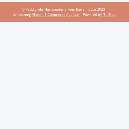
© Peddigrohr Flechtmaterial vom Rattanhouse 2023
Umsetzung
Vlarom E-Commerce Agentur
| Powered by
JTL-Shop