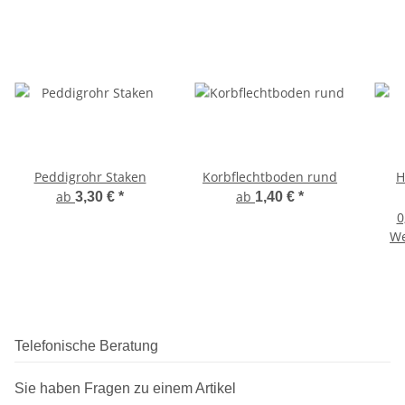
Peddigrohr Staken
Korbflechtboden rund
H
ab
ab
3,30 €
*
1,40 €
*
0
We
Telefonische Beratung
Sie haben Fragen zu einem Artikel