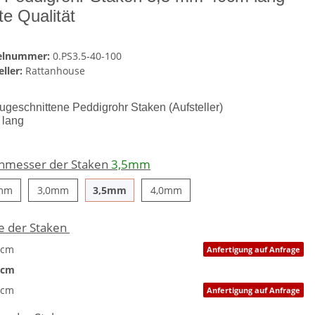
te Qualität
kelnummer:
0.PS3.5-40-100
ller:
Rattanhouse
ugeschnittene Peddigrohr Staken (Aufsteller)
 lang
hmesser der Staken
3,5mm
2,8mm
3,0mm
3,5mm
4,0mm
mm
3,0mm
3,5mm
4,0mm
e der Staken
8cm
Anfertigung auf Anfrage
0cm
0cm
Anfertigung auf Anfrage