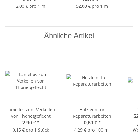
2,00 € pro 1 m
52,00 € pro 1 m
Ähnliche Artikel
Lamellos zum Verkeilen
Holzleim für
von Thonetgeflecht
Reparaturarbeiten
52
2,90 €
*
0,60 €
*
0,15 € pro 1 Stück
4,29 € pro 100 ml
We