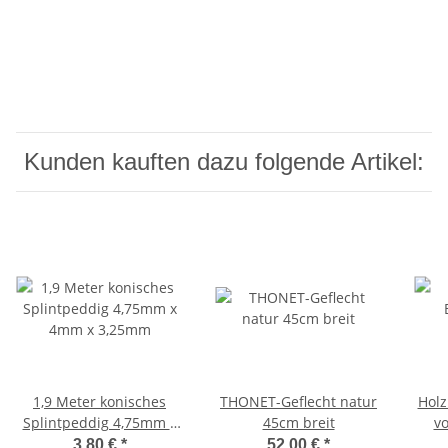
Kunden kauften dazu folgende Artikel:
1,9 Meter konisches
THONET-Geflecht natur
Holz
Splintpeddig 4,75mm x
45cm breit
vo
4mm x 3,25mm
3,80 €
*
52,00 €
*