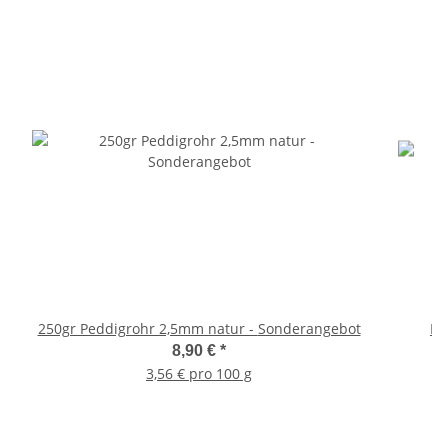
250gr Peddigrohr 2,5mm natur - Sonderangebot
Fe
8,90 €
*
3,56 € pro 100 g