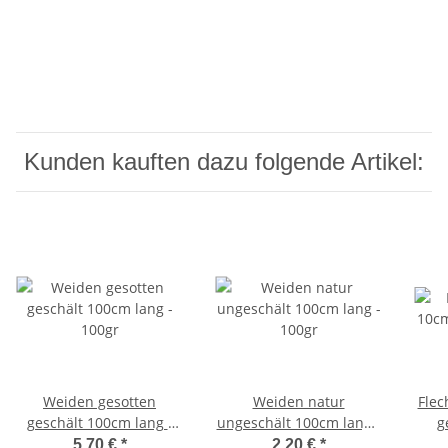
Kunden kauften dazu folgende Artikel:
Weiden gesotten
Weiden natur
Flec
geschält 100cm lang -
ungeschält 100cm lang -
100gr
100gr
5,70 €
*
2,20 €
*