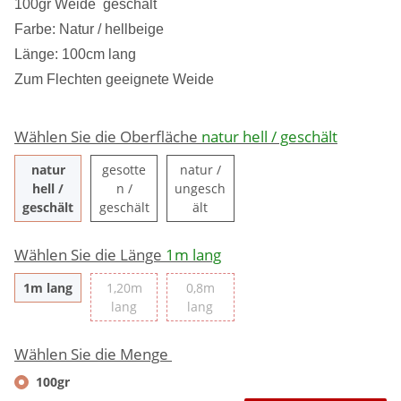
100gr Weide geschält
Farbe: Natur / hellbeige
Länge: 100cm lang
Zum Flechten geeignete Weide
Wählen Sie die Oberfläche
natur hell / geschält
natur
gesotte
natur /
hell /
n /
ungesch
natur hell / geschält
gesotten / geschält
natur / ungeschält
geschält
geschält
ält
Wählen Sie die Länge
1m lang
1m lang
1m lang
1,20m
0,8m
1,20m lang
0,8m lang
lang
lang
Wählen Sie die Menge
100gr