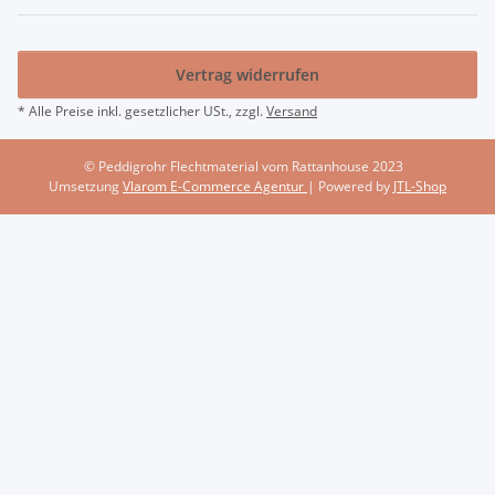
Vertrag widerrufen
* Alle Preise inkl. gesetzlicher USt., zzgl.
Versand
© Peddigrohr Flechtmaterial vom Rattanhouse 2023
Umsetzung
Vlarom E-Commerce Agentur
| Powered by
JTL-Shop