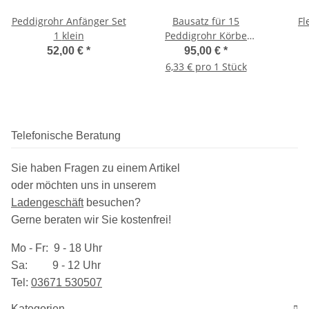
Peddigrohr Anfänger Set
Bausatz für 15
Fl
1 klein
Peddigrohr Körbe
Durchmesser 15cm
52,00 €
*
95,00 €
*
6,33 € pro 1 Stück
Telefonische Beratung
Sie haben Fragen zu einem Artikel
oder möchten uns in unserem
Ladengeschäft
besuchen
?
Gerne beraten wir Sie kostenfrei!
Mo - Fr: 9 - 18 Uhr
Sa: 9 - 12 Uhr
Tel:
03​671 530507
Kategorien