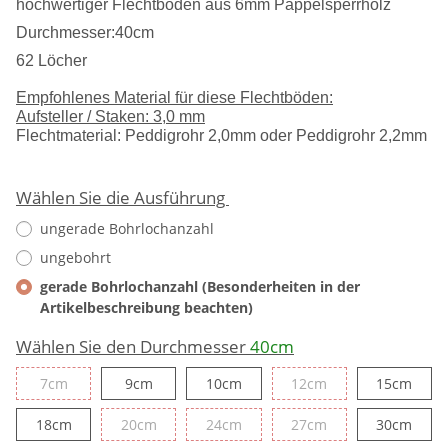
hochwertiger Flechtboden aus 6mm Pappelsperrholz
Durchmesser:40cm
62 Löcher
Empfohlenes Material für diese Flechtböden:
Aufsteller / Staken: 3,0 mm
Flechtmaterial: Peddigrohr 2,0mm oder Peddigrohr 2,2mm
Wählen Sie die Ausführung
ungerade Bohrlochanzahl
ungebohrt
gerade Bohrlochanzahl (Besonderheiten in der
Artikelbeschreibung beachten)
Wählen Sie den Durchmesser
40cm
7cm
9cm
10cm
12cm
15cm
7cm
9cm
10cm
12cm
15cm
18cm
20cm
24cm
27cm
30cm
18cm
20cm
24cm
27cm
30cm