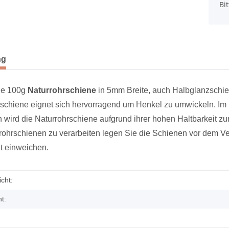
Bi
terkarten anzeigen
ng
Sie 100g
Naturrohrschiene
in 5mm Breite, auch Halbglanzschie
rschiene eignet sich hervorragend um Henkel zu umwickeln. Im
wird die Naturrohrschiene aufgrund ihrer hohen Haltbarkeit zu
ohrschienen zu verarbeiten legen Sie die Schienen vor dem Ver
t einweichen.
tstoff mit
250gr Peddigrohr 2,5mm natur -
Sonderangebot
enschaft
cht:
8,90 €
*
m
3,56 € pro 100 g
t: