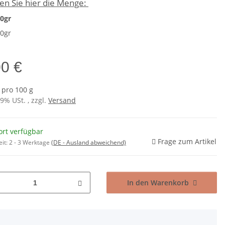
en Sie hier die Menge:
0gr
0gr
00 €
 pro 100 g
19% USt. , zzgl.
Versand
ort verfügbar
Frage zum Artikel
eit:
2 - 3 Werktage
(DE - Ausland abweichend)
In den Warenkorb