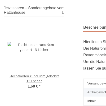
Jetzt sparen – Sonderangebote vom
Rattanhouse
weitere Regis
Beschreibu
Hier finden 
Die Naturroh
Rattanmöbeln 
Um die Naturr
lassen Sie gu
Flechtboden rund 9cm gebohrt
Fertiggeflecht aus Kuns
13 Löcher
Muster
Produkteig
Wert
Versandgewi
1,60 €
*
28,50 €
*
28,50 € pro 1 
Artikelgewich
Inhalt: