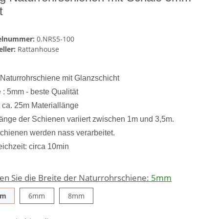
t
kelnummer:
0.NRS5-100
ller:
Rattanhouse
Naturrohrschiene mit Glanzschicht
e : 5mm -
beste Qualität
t ca. 25m Materiallänge
änge der Schienen variiert zwischen 1m und 3,5m.
chienen werden nass verarbeitet.
ichzeit: circa 10min
en Sie die Breite der Naturrohrschiene:
5mm
5mm
6mm
8mm
mm
6mm
8mm