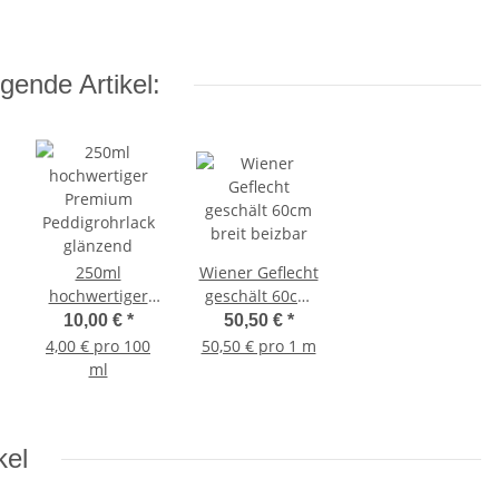
gende Artikel:
250ml
Wiener Geflecht
hochwertiger
geschält 60cm
Premium
breit beizbar
10,00 €
*
50,50 €
*
ten
Peddigrohrlack
4,00 € pro 100
50,50 € pro 1 m
glänzend
ml
kel