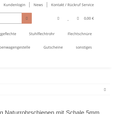
Kundenlogin
News
Kontakt / Rückruf Service
0,00 €
ggeflechte
Stuhlflechtrohr
Flechtschnüre
penwagengestelle
Gutscheine
sonstiges
g Naturrohrschienen mit Schale 5mm