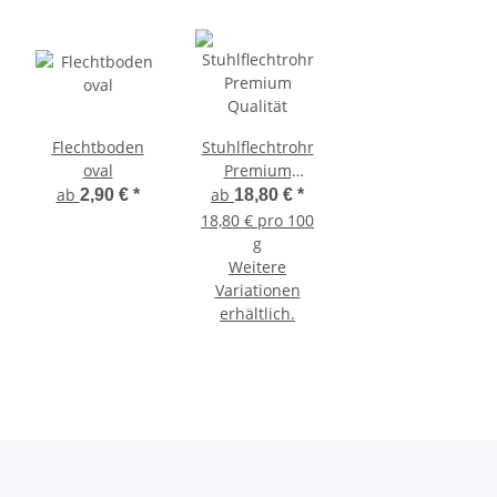
Flechtboden
Stuhlflechtrohr
oval
Premium
Qualität
ab
ab
2,90 €
*
18,80 €
*
18,80 € pro 100
g
Weitere
Variationen
erhältlich.