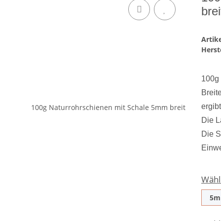
brei
Arti
Herste
100g 
Breit
ergib
Die L
Die S
Einwe
Wähl
5