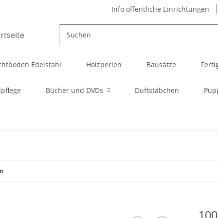
Info öffentliche Einrichtungen
chtboden Edelstahl
Holzperlen
Bausätze
Ferti
pflege
Bücher und DVDs
Duftstäbchen
Pup
en
100