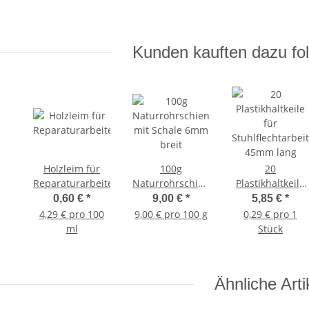
Kunden kauften dazu fol
Holzleim für
100g
20
Reparaturarbeiten
Naturrohrschienen
Plastikhaltkeile
mit Schale 6mm
für
0,60 €
*
9,00 €
*
5,85 €
*
breit
Stuhlflechtarbei
4,29 € pro 100
9,00 € pro 100 g
0,29 € pro 1
45mm lang
ml
Stück
Ähnliche Arti