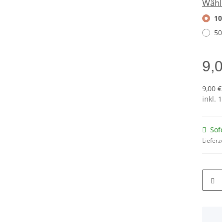
Wähl
10
50
9,
9,00 €
inkl. 
Sof
Lieferz
x