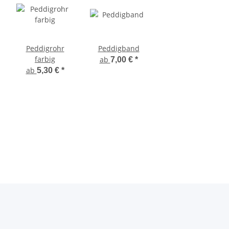
Peddigrohr
Peddigband
farbig
ab
7,00 €
*
ab
5,30 €
*