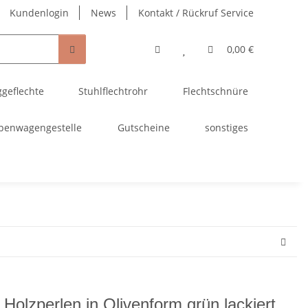
Kundenlogin
News
Kontakt / Rückruf Service
0,00 €
ggeflechte
Stuhlflechtrohr
Flechtschnüre
penwagengestelle
Gutscheine
sonstiges
 Holzperlen in Olivenform grün lackiert