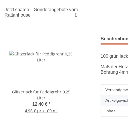
Jetzt sparen – Sonderangebote vom
Rattanhouse
weitere Regis
Beschreibu
100 grün lack
Maß der Hol
Bohrung 4mm 
Produkteig
Wert
Versandgewi
Glitzerlack für Peddigrohr 0,25
Holzdübel dm 10mm 
Liter
140mm
Artikelgewich
12,40 €
*
0,14 €
*
4,96 € pro 100 ml
Inhalt: