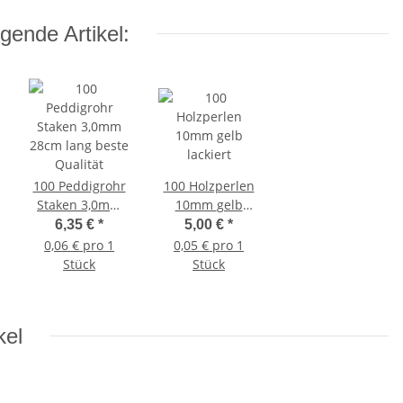
gende Artikel:
100 Peddigrohr
100 Holzperlen
Staken 3,0mm
10mm gelb
28cm lang beste
lackiert
6,35 €
*
5,00 €
*
Qualität
0,06 € pro 1
0,05 € pro 1
Stück
Stück
kel