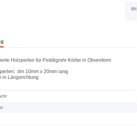
x
Bi
terkarten anzeigen
ng
ierte Holzperlen für Peddigrohr Körbe in Olivenform
zperlen: dm
10mm x 20mm lang
in Längsrichtung
enschaft
cht:
x Länge
Fertiggeflecht aus Kunststoff mit
Muster
t:
28,50 €
*
28,50 € pro 1 m