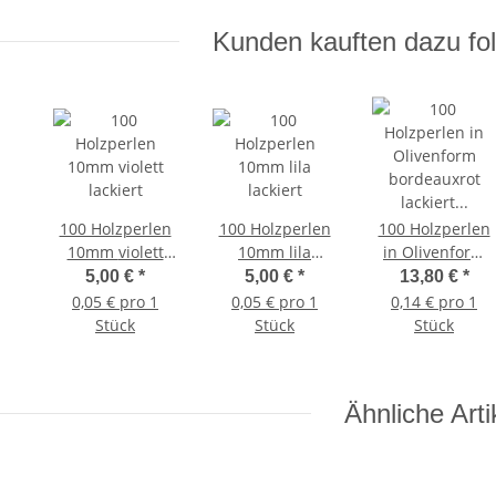
Kunden kauften dazu fol
100 Holzperlen
100 Holzperlen
100 Holzperlen
10mm violett
10mm lila
in Olivenform
lackiert
lackiert
bordeauxrot
5,00 €
*
5,00 €
*
13,80 €
*
lackiert
0,05 € pro 1
0,05 € pro 1
0,14 € pro 1
10mm/20mm
Stück
Stück
Stück
Ähnliche Arti