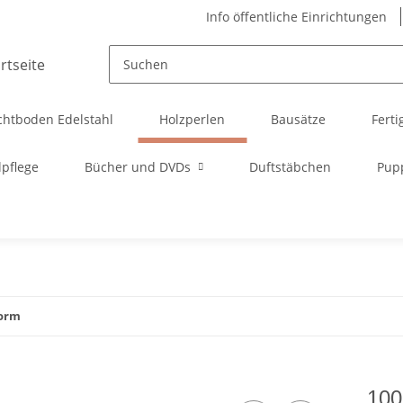
Info öffentliche Einrichtungen
chtboden Edelstahl
Holzperlen
Bausätze
Ferti
pflege
Bücher und DVDs
Duftstäbchen
Pup
form
100