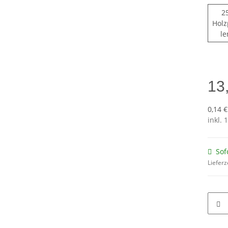
2
Holz
le
13
0,14 €
inkl. 
Sof
Lieferz