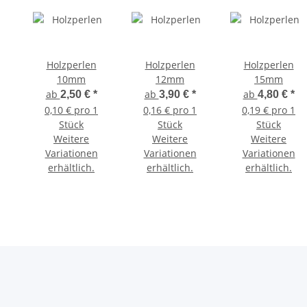
Holzperlen
Holzperlen
Holzperlen
10mm
12mm
15mm
ab
ab
ab
2,50 €
*
3,90 €
*
4,80 €
*
0,10 € pro 1
0,16 € pro 1
0,19 € pro 1
Stück
Stück
Stück
Weitere
Weitere
Weitere
Variationen
Variationen
Variationen
erhältlich.
erhältlich.
erhältlich.