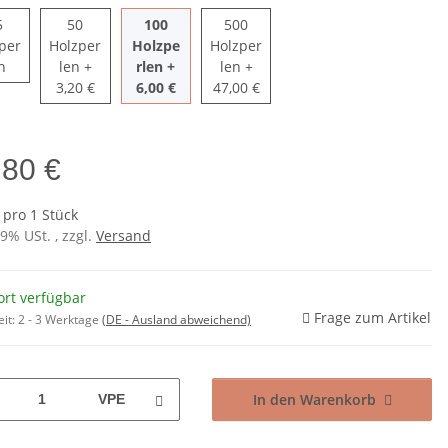
5
50
100
500
per
Holzper
Holzpe
Holzper
25 Holzperlen
50 Holzperlen
100 Holzperlen
500 Holzperlen
n
len
+
rlen
+
len
+
3,20 €
6,00 €
47,00 €
,80 €
 pro 1 Stück
19% USt. , zzgl.
Versand
ort verfügbar
Frage zum Artikel
eit:
2 - 3 Werktage
(DE - Ausland abweichend)
In den Warenkorb
VPE