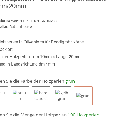
mm/20mm
kelnummer:
0.HPO10/20GRÜN-100
ller:
Rattanhouse
olzperlen in Olivenform für Peddigrohr Körbe
lackiert
e der Holzperlen: dm 10mm x Länge 20mm
ng in Längsrichtung dm 4mm
en Sie die Farbe der Holzperlen
grün
natur
braun
bordeauxrot
gelbgrün
grün
en Sie die Menge der Holzperlen
100 Holzperlen