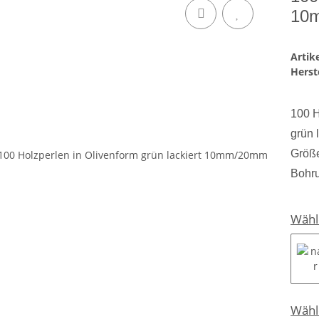
10
Arti
Herste
100 H
grün 
Größ
Bohru
Wähl
Wähl