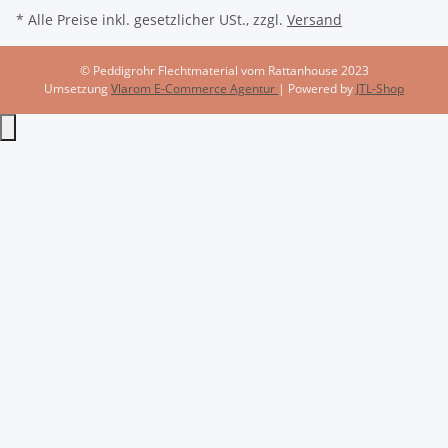
* Alle Preise inkl. gesetzlicher USt., zzgl.
Versand
© Peddigrohr Flechtmaterial vom Rattanhouse 2023
Umsetzung
Vlarom E-Commerce Agentur
| Powered by
JTL-Shop