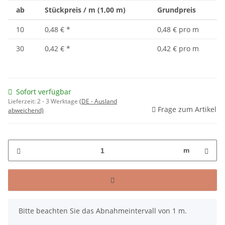
ab
Stückpreis / m (1,00 m)
Grundpreis
10
0,48 €
*
0,48 € pro m
30
0,42 €
*
0,42 € pro m
Sofort verfügbar
Lieferzeit:
2 - 3 Werktage
(DE - Ausland
Frage zum Artikel
abweichend)
m
x
Bitte beachten Sie das Abnahmeintervall von 1 m.