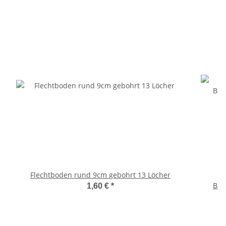
Flechtboden rund 9cm gebohrt 13 Löcher
Bau
1,60 €
*